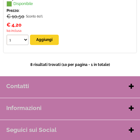
Disponibile
Prezzo:
€ 10,50
Sconto 60%
€
4,20
Iva inclusa
8 risultati trovati (10 per pagina - 1 in totale)
Contatti
Tel. e WhatsApp: + 39 379 203 6071
Servizio Clienti: dalle ore 8.00 alle ore 20.00
Informazioni
E-mail:
info@rollypetstore.com
Chi siamo
Condizioni di vendita
Seguici sui Social
F.A.Q.
Rolly Pet Store su Facebook