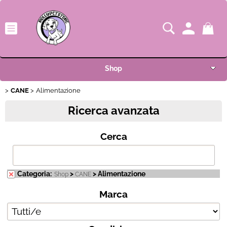
Shop
CANE
Categoria:
Alimentazione
>
> Alimentazione
Shop
CANE
Home
Ricerca avanzata
Marca
Novità
Cerca
Condizione
OUTLET
I nostri pet (invia la tua foto)
Categoria:
>
> Alimentazione
Shop
CANE
Marca
Condizioni di vendita
F.A.Q.