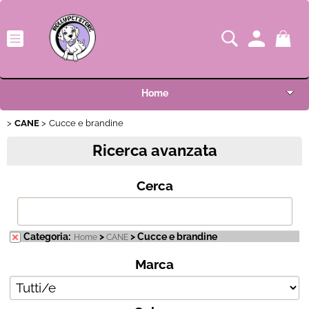
Home
CANE
Categoria:
Cucce e brandine
>
> Cucce e brandine
Home
CANE
Shop
Ricerca avanzata
Marca
Novità
Cerca
Colore
OUTLET
I nostri pet (invia la tua foto)
Categoria:
>
> Cucce e brandine
Home
CANE
Condizione
Marca
Condizioni di vendita
F.A.Q.