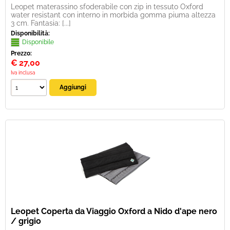
Leopet materassino sfoderabile con zip in tessuto Oxford
water resistant con interno in morbida gomma piuma altezza
3 cm. Fantasia: [...]
Disponibilità:
Disponibile
Prezzo:
€
27,00
Iva inclusa
Leopet Coperta da Viaggio Oxford a Nido d'ape nero
/ grigio