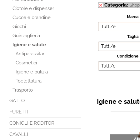
Categoria:
Shop
Ciotole e dispenser
Marca
Cucce e brandine
Giochi
Guinzaglieria
Taglia
Igiene e salute
Antiparassitari
Condizione
Cosmetici
Igiene e pulizia
Toelettatura
Trasporto
Igiene e salu
GATTO
FURETTI
CONIGLI E RODITORI
CAVALLI
AN