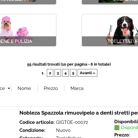
IENE E PULIZIA
TOELETTATU
55 risultati trovati (10 per pagina - 6 in totale)
1
2
3
4
5
Avanti »
Nobleza Spazzola rimuovipelo a denti stretti per
Disponibil
Codice articolo:
GIGTOE-00072
Disponi
Condizione:
Nuovo
Prezzo: