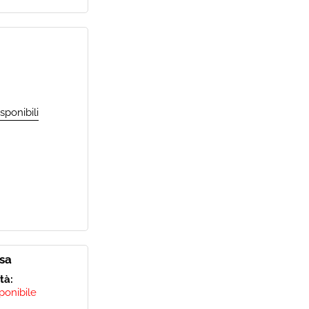
osa
ità:
ponibile