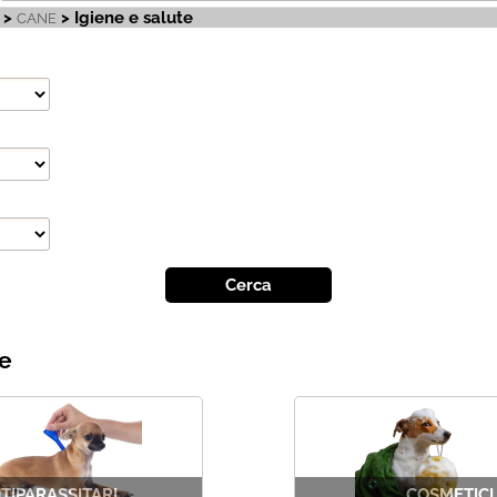
>
> Igiene e salute
CANE
Ha
te
TIPARASSITARI
COSMETICI