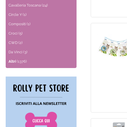
Cavalleria Toscana (24)
Circle Y (1)
Compositi (1)
Croci (5)
CWD (2)
Da Vinci (3)
Altri
(1376)