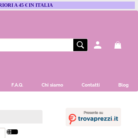
RIORI A 45 € IN ITALIA
ono già registrato
Sono un nuovo cliente
mpletare l'ordine inserisci
Se non sei ancora registrato sul
e utente e la password e
nostro sito clicca sul pulsante
icca sul pulsante "Accedi"
"Registrati"
F.A.Q.
Chi siamo
Contatti
Blog
Nome utente:
Password:
Ricorda