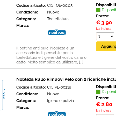
Disponibil
Codice articolo:
CIGTOE-00115
Disponi
Condizione:
Nuovo
Prezzo:
Categoria:
Toelettatura
€
3,90
Marca:
Iva inclusa
Il pettine anti pulci Nobleza è un
accessorio indispensabile per la
toelettatura e l'igiene del vostro cane o
gatto. Molto semplice da utilizzare, [...]
Nobleza Rullo Rimuovi Pelo con 2 ricariche incl
Disponibil
Codice articolo:
CIGIPL-00218
Disponi
Condizione:
Nuovo
Prezzo:
Categoria:
Igiene e pulizia
€
2,80
Marca:
Iva inclusa