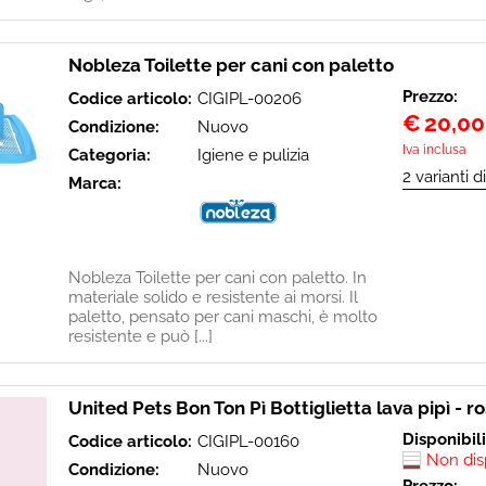
Nobleza Toilette per cani con paletto
Prezzo:
Codice articolo:
CIGIPL-00206
€
20,00
Condizione:
Nuovo
Iva inclusa
Categoria:
Igiene e pulizia
Marca:
Nobleza Toilette per cani con paletto. In
materiale solido e resistente ai morsi. Il
paletto, pensato per cani maschi, è molto
resistente e può [...]
United Pets Bon Ton Pì Bottiglietta lava pipì - r
Disponibil
Codice articolo:
CIGIPL-00160
Non dis
Condizione:
Nuovo