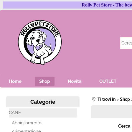
Rolly Pet Store - The
Home
Shop
Novità
OUTLET
Ti trovi in
Shop
Categorie
CANE
Abbigliamento
Cerca
Alimentazione