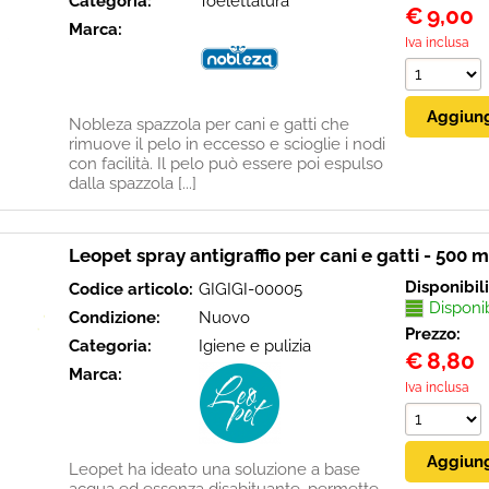
Categoria:
Toelettatura
€
9,00
Marca:
Iva inclusa
Nobleza spazzola per cani e gatti che
rimuove il pelo in eccesso e scioglie i nodi
con facilità. Il pelo può essere poi espulso
dalla spazzola [...]
Leopet spray antigraffio per cani e gatti - 500 m
Disponibil
Codice articolo:
GIGIGI-00005
Disponi
Condizione:
Nuovo
Prezzo:
Categoria:
Igiene e pulizia
€
8,80
Marca:
Iva inclusa
Leopet ha ideato una soluzione a base