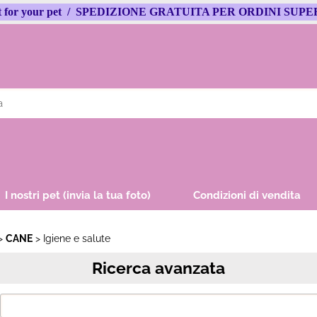
 best for your pet / SPEDIZIONE GRATUITA PER ORDINI SUPE
S
Per co
il nom
poi cl
I nostri pet (invia la tua foto)
Condizioni di vendita
CANE
Igiene e salute
Ricerca avanzata