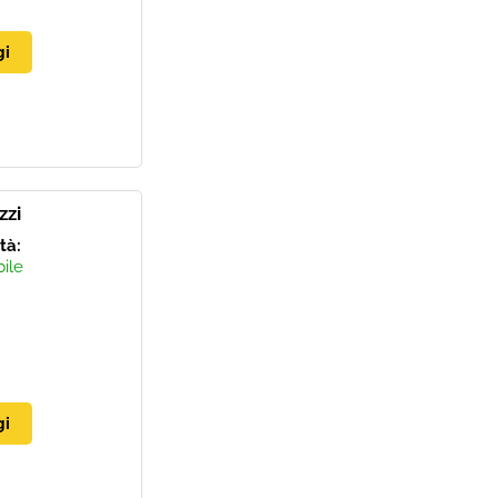
zzi
ità:
bile