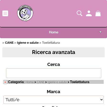
Home
CANE
Categoria:
Igiene e salute
>
Toelettatura
>
> Toelettatura
Home
CANE
Igiene e salute
Shop
Ricerca avanzata
Marca
Novità
Cerca
Condizione
OUTLET
I nostri pet (invia la tua foto)
Categoria:
>
>
> Toelettatura
Home
CANE
Igiene e salute
Marca
Condizioni di vendita
F.A.Q.