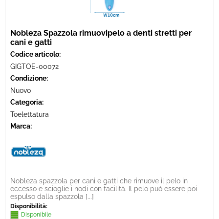
Nobleza Spazzola rimuovipelo a denti stretti per
cani e gatti
Codice articolo:
GIGTOE-00072
Condizione:
Nuovo
Categoria:
Toelettatura
Marca:
Nobleza spazzola per cani e gatti che rimuove il pelo in
eccesso e scioglie i nodi con facilità. Il pelo può essere poi
espulso dalla spazzola [...]
Disponibilità:
Disponibile