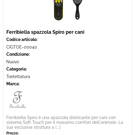
Ferribiella spazzola Spiro per cani
Codice articolo:
CIGTOE-00040
Condizione:
Nuovo
Categoria:
Toelettatura
Marca:
Ferribiella Spiro è una spazzola districante per cani con
sistema Soft Touch per il massimo comfort dell'animale. La
sua esclusiva struttura a [...]
Prezzo: