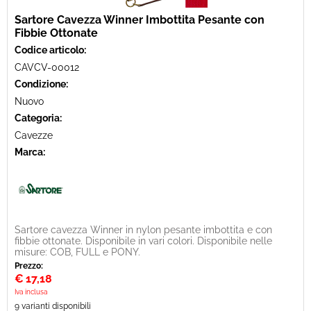
Sartore Cavezza Winner Imbottita Pesante con
Fibbie Ottonate
Codice articolo:
CAVCV-00012
Condizione:
Nuovo
Categoria:
Cavezze
Marca:
Sartore cavezza Winner in nylon pesante imbottita e con
fibbie ottonate. Disponibile in vari colori. Disponibile nelle
misure: COB, FULL e PONY.
Prezzo:
€
17,18
Iva inclusa