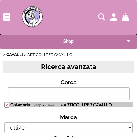
Shop
CAVALLI
Categoria:
ARTICOLI PER CAVALLO
>
> ARTICOLI PER CAVALLO
Shop
CAVALLI
Home
Ricerca avanzata
Marca
Novità
Cerca
Condizione
OUTLET
I nostri pet (invia la tua foto)
Categoria:
>
> ARTICOLI PER CAVALLO
Shop
CAVALLI
Marca
Condizioni di vendita
F.A.Q.