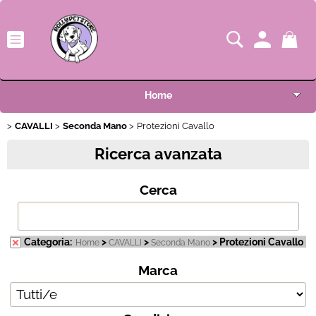
Home
CAVALLI
Categoria:
Seconda Mano
Protezioni Cavallo
Shop
>
>
> Protezioni Cavallo
Home
CAVALLI
Seconda Mano
Ricerca avanzata
Novità
Marca
Cerca
OUTLET
Condizione
I nostri pet (invia la tua foto)
Categoria:
>
>
> Protezioni Cavallo
Home
CAVALLI
Seconda Mano
Marca
Condizioni di vendita
F.A.Q.