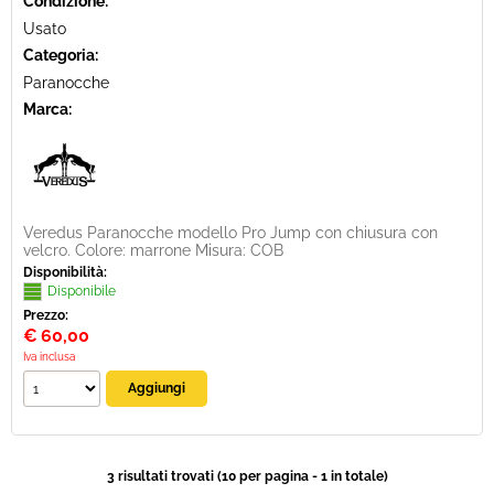
Condizione:
Usato
Categoria:
Paranocche
Marca:
Veredus Paranocche modello Pro Jump con chiusura con
velcro. Colore: marrone Misura: COB
Disponibilità:
Disponibile
Prezzo:
€
60,00
Iva inclusa
3 risultati trovati (10 per pagina - 1 in totale)