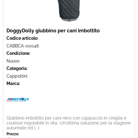
DoggyDolly giubbino per cani imbottito
Codice articolo:
CABBCA-00046
Condizione:
Nuovo
Categoria:
Cappottini
Marca:
Giubbino imbottito per cani nero con cappuccio in ciniglia e
coulisse regolabile in vita. Un'ottima soluzione per la stagione
autunnale ed [...]
Prezzo: