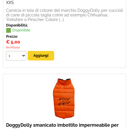
XXS
Camicia in tela di cotone del marchio DoggyDolly per cuccioli
di cane di piccola taglia come ad esempio Chihuahua,
Yorkshire o Pinscher. Colore [...]
Disponibilità:
Disponibile
Prezzo:
€
5,00
Iva inclusa
DoggyDolly smanicato imbottito impermeabile per