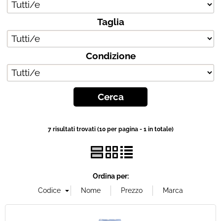
Taglia
Chi siamo
Contatti
Condizione
Blog
7 risultati trovati (10 per pagina - 1 in totale)
Ordina per: