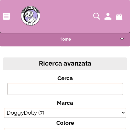
Home
Shop
Marca
Ricerca avanzata
Novità
Colore
Cerca
OUTLET
Taglia
I nostri pet (invia la tua foto)
Marca
Condizione
Condizioni di vendita
Colore
F.A.Q.